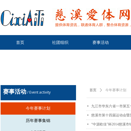
首页
社团组织
赛事活动
赛事活
动
首页
ꄲ
今年赛事计划
/ Event activity
넷
九江市华东六省一市第五
今年赛事计划
넷
慈溪市第十四届运动会暨
历年赛事集锦
넷
“中源欧佳”杯2014慈溪