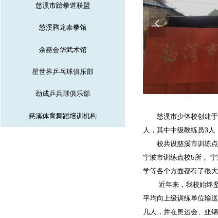
慈溪市跆拳道联盟
넳
慈溪腾龙泰拳馆
余慈会华武术馆
星世界乒乓球俱乐部
劲成乒兵球俱乐部
慈溪体育舞蹈培训机构
慈溪市少体校创建于19
人，其中中级教练员3人
校共设慈溪市训练点4
宁波市训练点校5所， 
学等各个方面都有了很大
近年来，我校始终坚持
平均向上级训练单位输送
几人，并在奥运会、亚锦